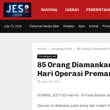
NASIONAL
DAERAH
PEMERINTAH
 Diresmikan,…
July 19, 2026
Pedoman Media Siber
Masrakat di Dua Desa Mengapresia
Redaksi
Iklan
Kontak
Priva
Home
Uncategorized
85 Orang Diamankan Pol
Uncategorized
85 Orang Diamankan 
Hari Operasi Prema
June 18, 2021
SERANG,JESTV.ID-Hari Ke -8 Polda Banten da
Operasi ini dilakukan pada siang dan malam h