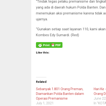
“Tindak tegas pelaku premanisme dan tingk
yang ada di daerah hukum Polda Banten. Dan
menemukan aksi premanisme karena tidak ad
ujarnya.
“Gunakan setiap saat layanan 110, kami aka
Kombes Edy Sumardi. (Red)
Like this:
Related
Sebanyak 1.801 Orang Preman,
Hari Ke
Diamankan Polda Banten dalam
Orang D
Operasi Premanisme
June 22
July 1, 2021
In "KOT