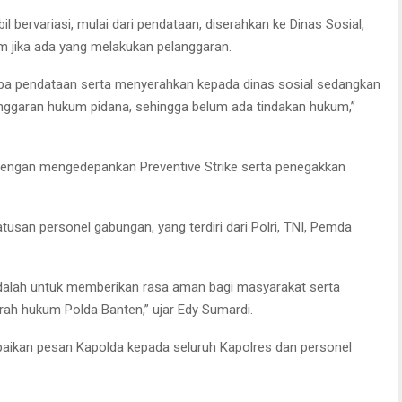
l bervariasi, mulai dari pendataan, diserahkan ke Dinas Sosial,
jika ada yang melakukan pelanggaran.
upa pendataan serta menyerahkan kepada dinas sosial sedangkan
anggaran hukum pidana, sehingga belum ada tindakan hukum,”
dengan mengedepankan Preventive Strike serta penegakkan
usan personel gabungan, yang terdiri dari Polri, TNI, Pemda
i adalah untuk memberikan rasa aman bagi masyarakat serta
ah hukum Polda Banten,” ujar Edy Sumardi.
ikan pesan Kapolda kepada seluruh Kapolres dan personel