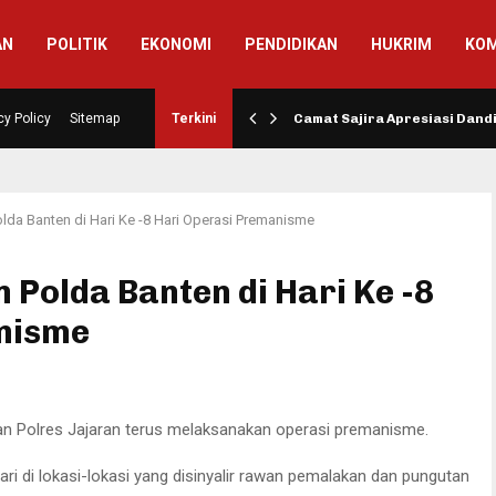
AN
POLITIK
EKONOMI
PENDIDIKAN
HUKRIM
KOM
si Pembangunan Jalan…
cy Policy
Sitemap
Terkini
Camat Sajira Apresiasi Dan
da Banten di Hari Ke -8 Hari Operasi Premanisme
Polda Banten di Hari Ke -8
nisme
n Polres Jajaran terus melaksanakan operasi premanisme.
ari di lokasi-lokasi yang disinyalir rawan pemalakan dan pungutan