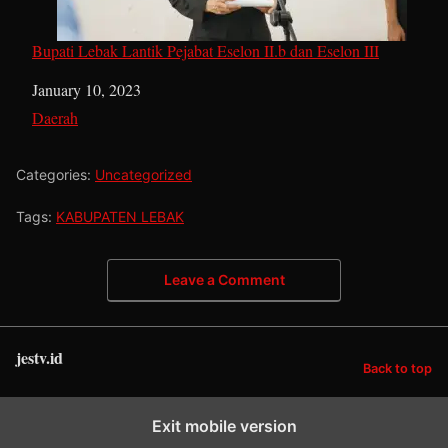
Bupati Lebak Lantik Pejabat Eselon II.b dan Eselon III
Date
January 10, 2023
In relation to
Daerah
Categories:
Uncategorized
Tags:
KABUPATEN LEBAK
Leave a Comment
jestv.id
Back to top
Exit mobile version