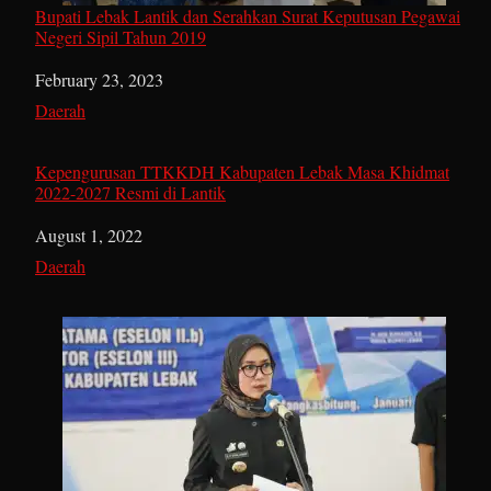
Bupati Lebak Lantik dan Serahkan Surat Keputusan Pegawai
Negeri Sipil Tahun 2019
Date
February 23, 2023
In relation to
Daerah
Kepengurusan TTKKDH Kabupaten Lebak Masa Khidmat
2022-2027 Resmi di Lantik
Date
August 1, 2022
In relation to
Daerah