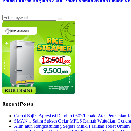
Polda Banten Bagikan 3.000 Paket Sembako dan Ribuan N
Search
Search
for:
Recent Posts
Camat Sajira Apresiasi Dandim 0603/Lebak ,Atas Peresmian J
SMAN 1 Sajira Sukses Gelar MPLS Ramah Wujudkan Generasi h
Alun-alun Rangkasbitung Segera Miliki Fasilitas Toilet Umum