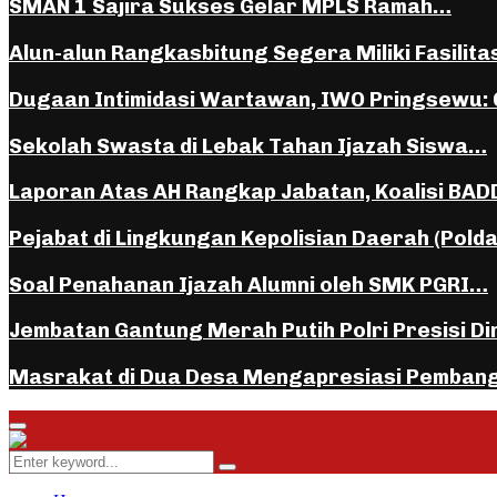
SMAN 1 Sajira Sukses Gelar MPLS Ramah…
Alun-alun Rangkasbitung Segera Miliki Fasilita
Dugaan Intimidasi Wartawan, IWO Pringsewu:
Sekolah Swasta di Lebak Tahan Ijazah Siswa…
Laporan Atas AH Rangkap Jabatan, Koalisi BA
Pejabat di Lingkungan Kepolisian Daerah (Pold
Soal Penahanan Ijazah Alumni oleh SMK PGRI…
Jembatan Gantung Merah Putih Polri Presisi D
Masrakat di Dua Desa Mengapresiasi Pemban
Facebook
Instagram
Youtube
Whatsapp
Primary
Menu
Search
Search
for: