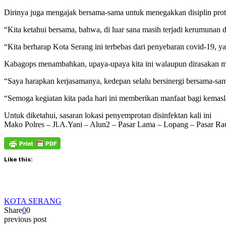
Dirinya juga mengajak bersama-sama untuk menegakkan disiplin prot
“Kita ketahui bersama, bahwa, di luar sana masih terjadi kerumunan 
“Kita berharap Kota Serang ini terbebas dari penyebaran covid-19, y
Kabagops menambahkan, upaya-upaya kita ini walaupun dirasakan mak
“Saya harapkan kerjasamanya, kedepan selalu bersinergi bersama-s
“Semoga kegiatan kita pada hari ini memberikan manfaat bagi kemas
Untuk diketahui, sasaran lokasi penyemprotan disinfektan kali ini
Mako Polres – Jl.A.Yani – Alun2 – Pasar Lama – Lopang – Pasar Rau 
Like this:
KOTA SERANG
Share
0
0
previous post