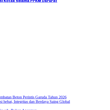
asi Kotak Selama PPKM Darurat
embatan Beton Perintis Garuda Tahun 2026
ebat, Integritas dan Berdaya Saing Global