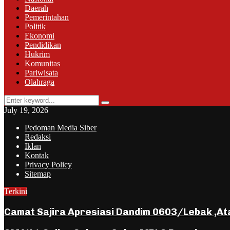
Daerah
Pemerintahan
Politik
Ekonomi
Pendidikan
Hukrim
Komunitas
Pariwisata
Olahraga
Search
Search
for:
July 19, 2026
Pedoman Media Siber
Redaksi
Iklan
Kontak
Privacy Policy
Sitemap
Terkini
Camat Sajira Apresiasi Dandim 0603/Lebak ,A