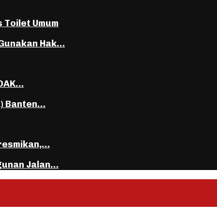
s Toilet Umum
 Gunakan Hak…
DDAK…
a) Banten…
iresmikan,…
gunan Jalan…