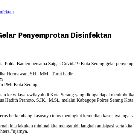
nfektan
Gelar Penyemprotan Disinfektan
olda Banten bersama Satgas Covid-19 Kota Serang gelar penyemprot
udha Hermawan, SH., MM., Turut hadir
im
an PMI Kota Serang.
fektan ke wilayah-wilayah di Kota Serang yang diduga dapat menimbul
s Hadith Pranoto, S.IK., M.Si., melalui Kabagops Polres Serang K
terus berkembang kasusnya terus meningkat kemudian kasusnya juga san
rnah kita lakukan minimal kita mengambil langkah antisipasi serta ki
ahtera,”ujarnya.