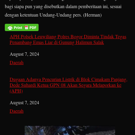
bagi siapa pun yang disebutkan dalam pemberitaan ini, sesuai
dengan ketentuan Undang-Undang pers. (Herman)
APH Polsek Leuwiliang Polres Bogor Diminta Tindak Tegas
Penambang Emas Liar di Gunung Halimun Salak
Date
August 7, 2024
In relation to
Daerah
Dugaan Adanya Pencurian Listrik di Blok Cimakam Panjang,
Dede Suhardi Ketua GPN 08 Akan Segara Melaporkan ke
(APH)
Date
August 7, 2024
In relation to
Daerah