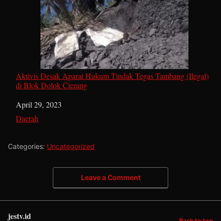
Aktivis Desak Aparat Hukum Tindak Tegas Tambang (Ilegal)
di Blok Dolok Cierang
Date
April 29, 2023
In relation to
Daerah
Categories:
Uncategorized
Leave a Comment
jestv.id
Back to top