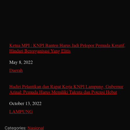
Ketua MPI : KNPI Banten Harus Jadi Pelopor Pemuda Kreatif,
Hindari Berorganisasi Yang Elitis
Date
May 8, 2022
In relation to
Daerah
Hadiri Pelantikan dan Rapat Kerja KNPI Lampung, Gubernur
Arinal: Pemuda Harus Memiliki Talenta dan Potensi Hebat
Date
October 13, 2022
In relation to
LAMPUNG
Categories:
Nasional