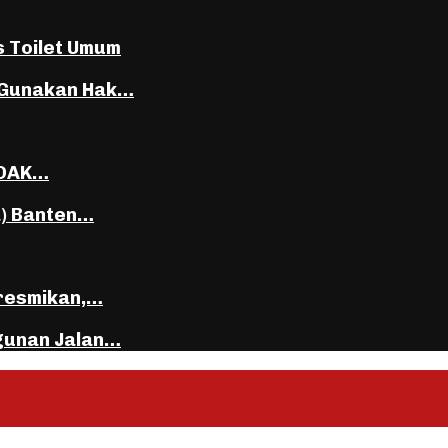
s Toilet Umum
 Gunakan Hak…
DDAK…
a) Banten…
iresmikan,…
gunan Jalan…