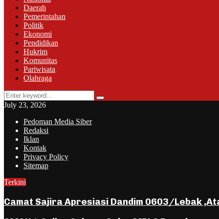
Daerah
Pemerintahan
Politik
Ekonomi
Pendidikan
Hukrim
Komunitas
Pariwisata
Olahraga
Search
Search
for:
July 23, 2026
Pedoman Media Siber
Redaksi
Iklan
Kontak
Privacy Policy
Sitemap
Terkini
Camat Sajira Apresiasi Dandim 0603/Lebak ,A