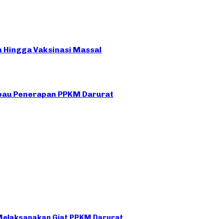
n Hingga Vaksinasi Massal
mbau Penerapan PPKM Darurat
 Melaksanakan Giat PPKM Darurat