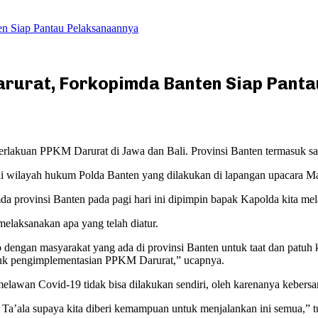
n Siap Pantau Pelaksanaannya
rurat, Forkopimda Banten Siap Pant
lakuan PPKM Darurat di Jawa dan Bali. Provinsi Banten termasuk sal
 wilayah hukum Polda Banten yang dilakukan di lapangan upacara Map
a provinsi Banten pada pagi hari ini dipimpin bapak Kapolda kita m
laksanakan apa yang telah diatur.
p dengan masyarakat yang ada di provinsi Banten untuk taat dan patuh k
tuk pengimplementasian PPKM Darurat,” ucapnya.
lawan Covid-19 tidak bisa dilakukan sendiri, oleh karenanya kebersam
a’ala supaya kita diberi kemampuan untuk menjalankan ini semua,” t