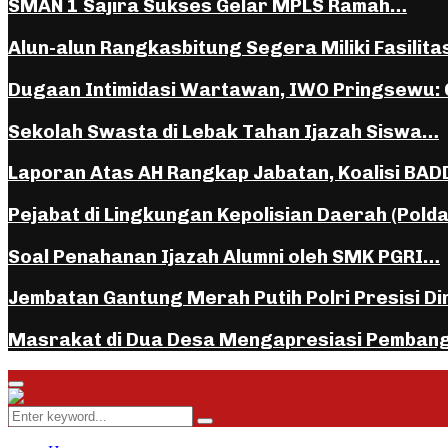
SMAN 1 Sajira Sukses Gelar MPLS Ramah…
Alun-alun Rangkasbitung Segera Miliki Fasilita
Dugaan Intimidasi Wartawan, IWO Pringsewu:
Sekolah Swasta di Lebak Tahan Ijazah Siswa…
Laporan Atas AH Rangkap Jabatan, Koalisi BA
Pejabat di Lingkungan Kepolisian Daerah (Pold
Soal Penahanan Ijazah Alumni oleh SMK PGRI…
Jembatan Gantung Merah Putih Polri Presisi D
Masrakat di Dua Desa Mengapresiasi Pemban
Facebook
Instagram
Youtube
Whatsapp
Primary
Menu
Search
Search
for: