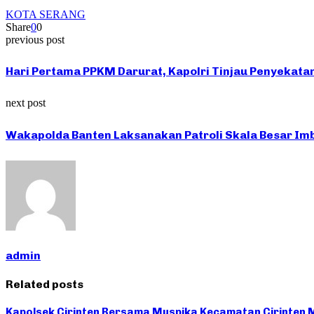
KOTA SERANG
Share
0
0
previous post
Hari Pertama PPKM Darurat, Kapolri Tinjau Penyekata
next post
Wakapolda Banten Laksanakan Patroli Skala Besar I
admin
Related posts
Kapolsek Cirinten Bersama Muspika Kecamatan Cirinten