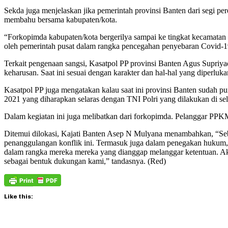
Sekda juga menjelaskan jika pemerintah provinsi Banten dari segi pe
membahu bersama kabupaten/kota.
“Forkopimda kabupaten/kota bergerilya sampai ke tingkat kecamatan 
oleh pemerintah pusat dalam rangka pencegahan penyebaran Covid-19 d
Terkait pengenaan sangsi, Kasatpol PP provinsi Banten Agus Supri
keharusan. Saat ini sesuai dengan karakter dan hal-hal yang diperluk
Kasatpol PP juga mengatakan kalau saat ini provinsi Banten sudah 
2021 yang diharapkan selaras dengan TNI Polri yang dilakukan di se
Dalam kegiatan ini juga melibatkan dari forkopimda. Pelanggar PPKM
Ditemui dilokasi, Kajati Banten Asep N Mulyana menambahkan, “Seba
penanggulangan konflik ini. Termasuk juga dalam penegakan hukum, k
dalam rangka mereka mereka yang dianggap melanggar ketentuan. Aka
sebagai bentuk dukungan kami,” tandasnya. (Red)
Like this: