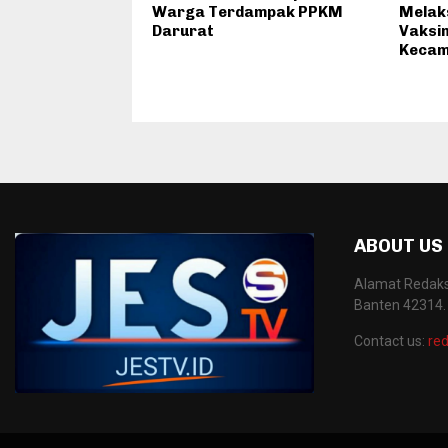
Warga Terdampak PPKM
Melak
Darurat
Vaksin
Kecam
ABOUT US
Alamat Redaksi
Banten 42314.
Contact us:
red