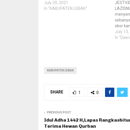
July 20, 2021
JESTV.I
In "KABUPATEN LEBAK"
LAZISNU
menyem
sebanya
ekor ka
dilakuk
July 13,
penyemb
In "Daer
Pesantr
Petir, K
penyemb
PCNU Ka
(12/7).
KABUPATEN LEBAK
SHARE
1
0
PREVIOUS POST
Idul Adha 1442 H,Lapas Rangkasbitu
Terima Hewan Qurban