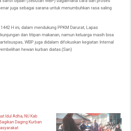
a santri bijaan (Sebutan WBP) bagaimana cara dan proses
benar juga sebagai sarana untuk menumbuhkan rasa saling
a 1442 H ini, dalam mendukung PPKM Darurat, Lapas
kunjungan dan titipan makanan, namun keluarga masih bisa
Wartelsuspas, WBP juga didalam difokuskan kegiatan Internal
yembelihan hewan kurban diatas.(San)
t Idul Adha, NU Kab
Bagikan Daging Kurban
asyarakat