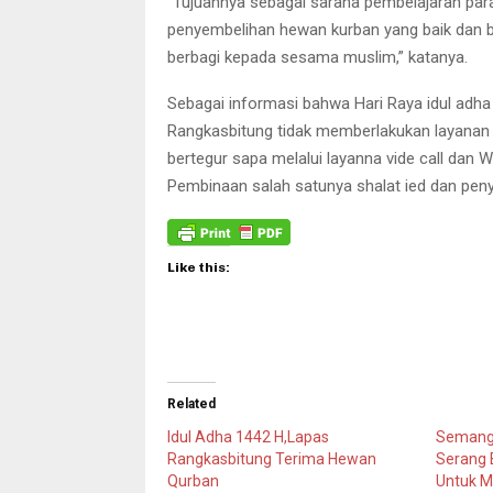
“Tujuannya sebagai sarana pembelajaran par
penyembelihan hewan kurban yang baik dan 
berbagi kepada sesama muslim,” katanya.
Sebagai informasi bahwa Hari Raya idul adh
Rangkasbitung tidak memberlakukan layanan 
bertegur sapa melalui layanna vide call dan 
Pembinaan salah satunya shalat ied dan pen
Like this:
Related
Idul Adha 1442 H,Lapas
Semanga
Rangkasbitung Terima Hewan
Serang 
Qurban
Untuk M