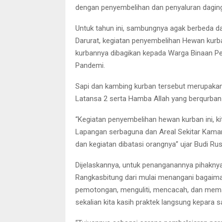
dengan penyembelihan dan penyaluran daging
Untuk tahun ini, sambungnya agak berbeda da
Darurat, kegiatan penyembelihan Hewan kurb
kurbannya dibagikan kepada Warga Binaan P
Pandemi.
Sapi dan kambing kurban tersebut merupaka
Latansa 2 serta Hamba Allah yang berqurban
“Kegiatan penyembelihan hewan kurban ini, kita
Lapangan serbaguna dan Areal Sekitar Kamar H
dan kegiatan dibatasi orangnya” ujar Budi 
Dijelaskannya, untuk penanganannya pihaknya
Rangkasbitung dari mulai menangani bagaima
pemotongan, menguliti, mencacah, dan memas
sekalian kita kasih praktek langsung kepara s