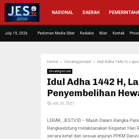
NASIONAL
DAERAH
PEMERINTAH
 Diresmikan,…
July 19, 2026
Pedoman Media Siber
Masrakat di Dua Desa Mengapresia
Redaksi
Iklan
Kontak
Priva
Home
Uncategorized
Idul Adha 1442 H, Lap
Uncategorized
Idul Adha 1442 H, L
Penyembelihan Hew
July 20, 2021
LEBAK, JESTV.ID – Masih Dalam Rangka Pand
Rangkasbitung melaksanakan Kegiatan Hari 
secara ketat dan sesuai anjuran PPKM Darurat