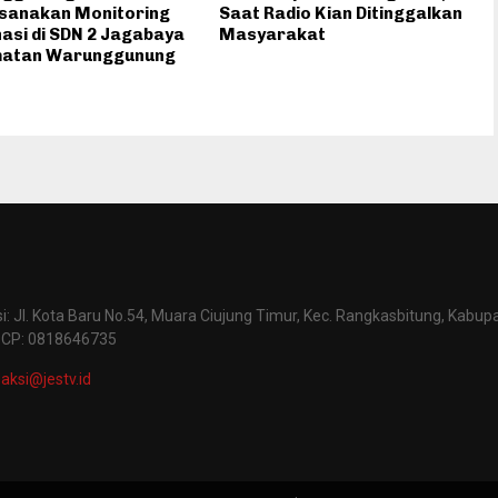
sanakan Monitoring
Saat Radio Kian Ditinggalkan
asi di SDN 2 Jagabaya
Masyarakat
atan Warunggunung
: Jl. Kota Baru No.54, Muara Ciujung Timur, Kec. Rangkasbitung, Kabup
 CP: 0818646735
aksi@jestv.id