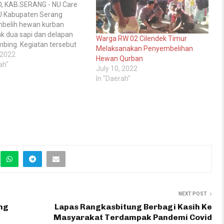
D, KAB.SERANG - NU Care
 Kabupaten Serang
belih hewan kurban
k dua sapi dan delapan
Warga RW 02 Cilendek Timur
mbing. Kegiatan tersebut
Melaksanakan Penyembelihan
an pada dua zona,
 2022
Hewan Qurban
elihan pertama di Pondok
ah"
July 10, 2022
en Nur Elfalah, Kubang
In "Daerah"
ab Serang. Dan
elihan kedua di Kantor
b. Serang, pada Selasa
 Ketua NU Care LAZISNU…
NEXT POST
ng
Lapas Rangkasbitung Berbagi Kasih Ke
Masyarakat Terdampak Pandemi Covid