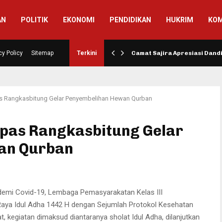
AN
POLITIK
EKONOMI
PENDIDIKAN
HUKRIM
KOM
si Pembangunan Jalan…
cy Policy
Sitemap
Terkini
Camat Sajira Apresiasi Dan
as Rangkasbitung Gelar Penyembelihan Hewan Qurban
apas Rangkasbitung Gelar
an Qurban
emi Covid-19, Lembaga Pemasyarakatan Kelas III
Raya Idul Adha 1442 H dengan Sejumlah Protokol Kesehatan
, kegiatan dimaksud diantaranya sholat Idul Adha, dilanjutkan