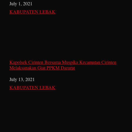
Date
July 1, 2021
In relation to
KABUPATEN LEBAK
Kapolsek Cirinten Bersama Muspika Kecamatan Cirinten
Melaksanakan Giat PPKM Darurat
Date
July 13, 2021
In relation to
KABUPATEN LEBAK