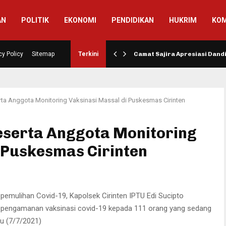
AN
POLITIK
EKONOMI
PENDIDIKAN
HUKRIM
KOM
si Pembangunan Jalan…
cy Policy
Sitemap
Terkini
Camat Sajira Apresiasi Dan
rta Anggota Monitoring Vaksinasi Massal di Puskesmas Cirinten
Beserta Anggota Monitoring
 Puskesmas Cirinten
emulihan Covid-19, Kapolsek Cirinten IPTU Edi Sucipto
s pengamanan vaksinasi covid-19 kepada 111 orang yang sedang
bu (7/7/2021)