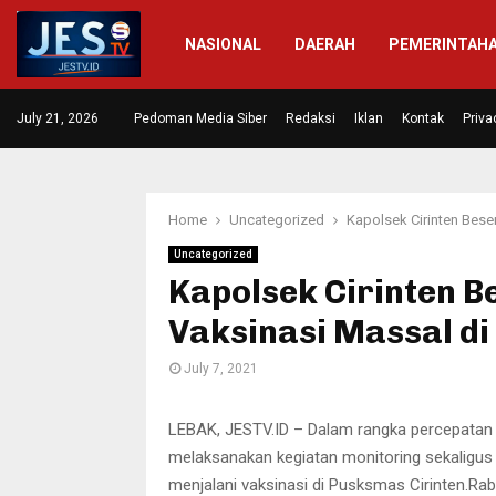
NASIONAL
DAERAH
PEMERINTAH
 Diresmikan,…
July 21, 2026
Pedoman Media Siber
Masrakat di Dua Desa Mengapresia
Redaksi
Iklan
Kontak
Priva
Home
Uncategorized
Kapolsek Cirinten Bese
Uncategorized
Kapolsek Cirinten 
Vaksinasi Massal di
July 7, 2021
LEBAK, JESTV.ID – Dalam rangka percepatan p
melaksanakan kegiatan monitoring sekaligu
menjalani vaksinasi di Pusksmas Cirinten.Ra