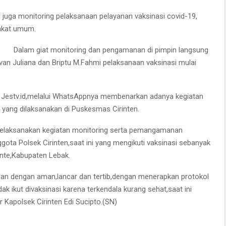
juga monitoring pelaksanaan pelayanan vaksinasi covid-19,
rakat umum.
Dalam giat monitoring dan peng
amanan di pimpin langsung
 Evan Juliana dan Briptu M.Fahmi pelaksanaan vaksinasi mulai
gi Jestv.id,melalui WhatsAppnya membenarkan adanya kegiatan
n yang dilaksanakan di Puskesmas Cirinten.
n melaksanakan kegiatan monitoring serta pemangamanan
ota Polsek Cirinten,saat ini yang mengikuti vaksinasi sebanyak
nte,Kabupaten Lebak.
jalan dengan aman,lancar dan tertib,dengan menerapkan protokol
k ikut divaksinasi karena terkendala kurang sehat,saat ini
ar Kapolsek Cirinten Edi Sucipto.(SN)