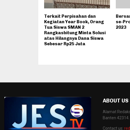
Terkait Perpisahan dan
Bersam
Kegiatan Year Book, Orang
se-Pr
Tua Siswa SMAN 2
2023
Rangkasbitung Minta Solusi
atas Hilangnya Dana Siswa
Sebesar Rp25 Juta
ABOUT US
Alamat Redaksi
Banten 42314.
Contact us:
red