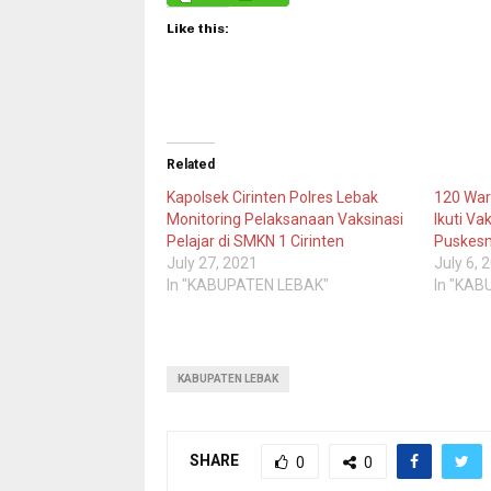
Like this:
Related
Kapolsek Cirinten Polres Lebak
120 War
Monitoring Pelaksanaan Vaksinasi
Ikuti Va
Pelajar di SMKN 1 Cirinten
Puskesm
July 27, 2021
July 6, 
In "KABUPATEN LEBAK"
In "KAB
KABUPATEN LEBAK
SHARE
0
0