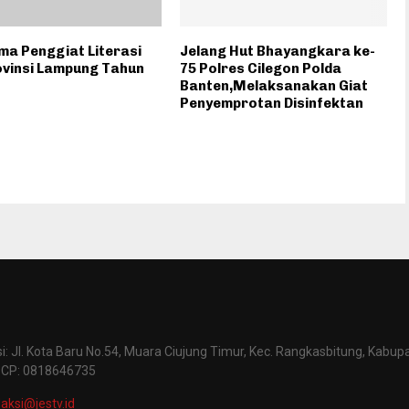
a Penggiat Literasi
Jelang Hut Bhayangkara ke-
ovinsi Lampung Tahun
75 Polres Cilegon Polda
Banten,Melaksanakan Giat
Penyemprotan Disinfektan
: Jl. Kota Baru No.54, Muara Ciujung Timur, Kec. Rangkasbitung, Kabup
 CP: 0818646735
aksi@jestv.id