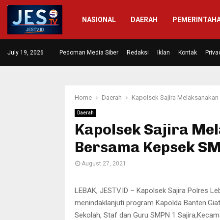
NASIONAL
DAERAH
PEMERINTAH
 Diresmikan,…
July 19, 2026
Pedoman Media Siber
Masrakat di Dua Desa Mengapresia
Redaksi
Iklan
Kontak
Priva
Home
Daerah
Kapolsek Sajira Melaksanakan
Daerah
Kapolsek Sajira Me
Bersama Kepsek SMP
August 27, 2021
LEBAK, JESTV.ID – Kapolsek Sajira Polres 
menindaklanjuti program Kapolda Banten.Giat
Sekolah, Staf dan Guru SMPN 1 Sajira,Kecam