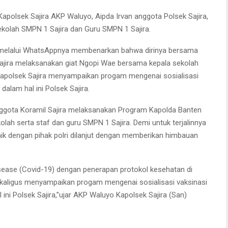
apolsek Sajira AKP Waluyo, Aipda Irvan anggota Polsek Sajira,
ekolah SMPN 1 Sajira dan Guru SMPN 1 Sajira.
i melalui WhatsAppnya membenarkan bahwa dirinya bersama
Sajira melaksanakan giat Ngopi Wae bersama kepala sekolah
 Kapolsek Sajira menyampaikan progam mengenai sosialisasi
dalam hal ini Polsek Sajira.
ggota Koramil Sajira melaksanakan Program Kapolda Banten
lah serta staf dan guru SMPN 1 Sajira. Demi untuk terjalinnya
baik dengan pihak polri dilanjut dengan memberikan himbauan
sease (Covid-19) dengan penerapan protokol kesehatan di
ekaligus menyampaikan progam mengenai sosialisasi vaksinasi
l ini Polsek Sajira,”ujar AKP Waluyo Kapolsek Sajira (San)