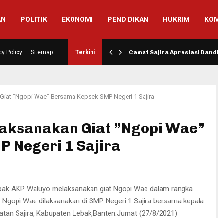
AN
POLITIK
EKONOMI
PENDIDIKAN
HUKRIM
KOM
si Pembangunan Jalan…
cy Policy
Sitemap
Terkini
Camat Sajira Apresiasi Dan
 Giat ”Ngopi Wae” Bersama Kepsek SMP Negeri 1 Sajira
laksanakan Giat ”Ngopi Wae”
 Negeri 1 Sajira
Lebak AKP Waluyo melaksanakan giat Ngopi Wae dalam rangka
 Ngopi Wae dilaksanakan di SMP Negeri 1 Sajira bersama kepala
atan Sajira, Kabupaten Lebak,Banten.Jumat (27/8/2021)