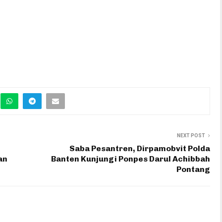
NEXT POST
Saba Pesantren, Dirpamobvit Polda
an
Banten Kunjungi Ponpes Darul Achibbah
Pontang