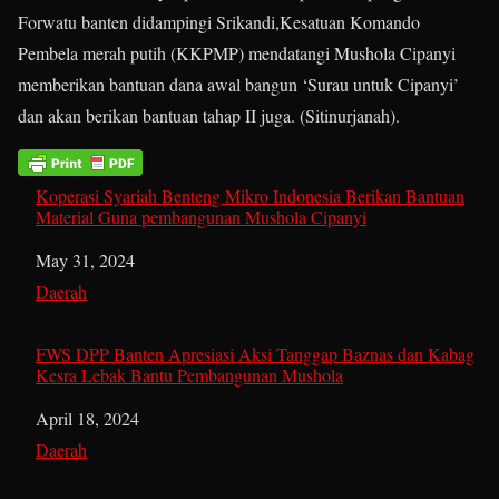
Forwatu banten didampingi Srikandi,Kesatuan Komando
Pembela merah putih (KKPMP) mendatangi Mushola Cipanyi
memberikan bantuan dana awal bangun ‘Surau untuk Cipanyi’
dan akan berikan bantuan tahap II juga. (Sitinurjanah).
Koperasi Syariah Benteng Mikro Indonesia Berikan Bantuan
Material Guna pembangunan Mushola Cipanyi
Date
May 31, 2024
In relation to
Daerah
FWS DPP Banten Apresiasi Aksi Tanggap Baznas dan Kabag
Kesra Lebak Bantu Pembangunan Mushola
Date
April 18, 2024
In relation to
Daerah