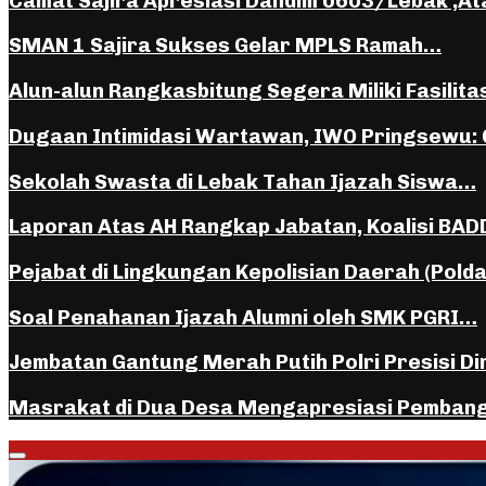
Camat Sajira Apresiasi Dandim 0603/Lebak ,A
SMAN 1 Sajira Sukses Gelar MPLS Ramah…
Alun-alun Rangkasbitung Segera Miliki Fasilita
Dugaan Intimidasi Wartawan, IWO Pringsewu:
Sekolah Swasta di Lebak Tahan Ijazah Siswa…
Laporan Atas AH Rangkap Jabatan, Koalisi BA
Pejabat di Lingkungan Kepolisian Daerah (Pold
Soal Penahanan Ijazah Alumni oleh SMK PGRI…
Jembatan Gantung Merah Putih Polri Presisi D
Masrakat di Dua Desa Mengapresiasi Pemban
Facebook
Instagram
Youtube
Whatsapp
Primary
Menu