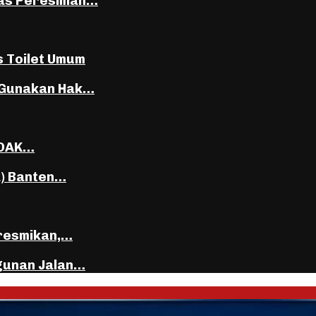
tas Peresmian…
s Toilet Umum
 Gunakan Hak…
DDAK…
a) Banten…
iresmikan,…
gunan Jalan…