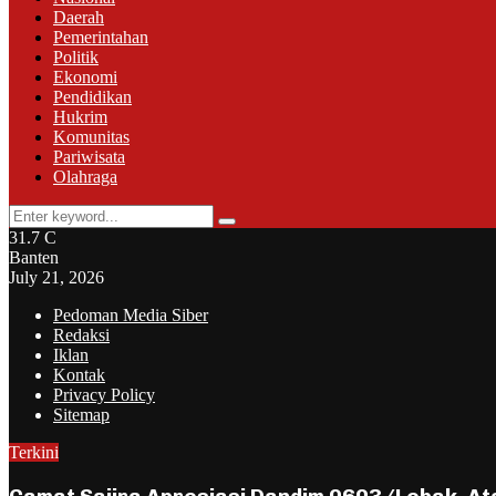
Daerah
Pemerintahan
Politik
Ekonomi
Pendidikan
Hukrim
Komunitas
Pariwisata
Olahraga
Search
Search
for:
31.7
C
Banten
July 21, 2026
Pedoman Media Siber
Redaksi
Iklan
Kontak
Privacy Policy
Sitemap
Terkini