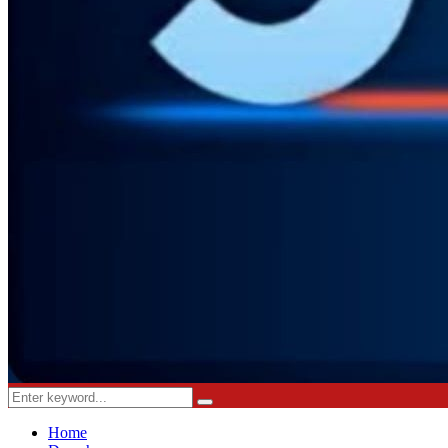
Search
Search
for:
Home