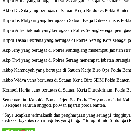
Briptu Brina yang bertugas di Polres Cilegon sebagai Vaksinator Pol
Akbp Dr. Sita yang bertugas di Satuan Kerja Biddokes Polda Banten.
Briptu Iis Mulyani yang bertugas di Satuan Kerja Ditreskrimsus Polda
Briptu Alfie Sakinah yang bertugas di Polres Serang sebagai penugasa
Briptu Tasha Febriana yang bertugas di Polres Serang Kota sebagai pe
Akp Jeny yang bertugas di Polres Pandeglang menempati jabatan strat
Akp Tiwi yang bertugas di Polres Serang menempati jabatan strategis
Akbp Kamndyah yang bertugas di Satuan Kerja Biro Ops Polda Bante
Akbp Widya yang bertugas di Satuan Kerja Biro SDM Polda Banten m
Kompol Herlia yang bertugas di Satuan Kerja Ditreskrimum Polda Ban
Sementara itu Kapolda Banten Irjen Pol Rudy Heriyanto melalui Kab
73 kepada seluruh anggota polwan jajaran polda banten.
“Saya ucapkan terimakasih dan penghargaan yang setinggi- tinggin
dedikasi loyalitas dan integritas yang tinggi,” tutup Shinto Silitonga (