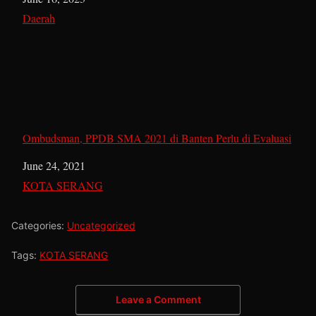
In relation to
Daerah
Ombudsman, PPDB SMA 2021 di Banten Perlu di Evaluasi
Date
June 24, 2021
In relation to
KOTA SERANG
Categories:
Uncategorized
Tags:
KOTA SERANG
Leave a Comment