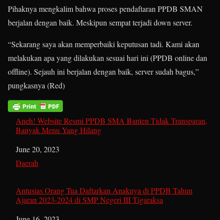
Pihaknya mengkalim bahwa proses pendaftaran PPDB SMAN
berjalan dengan baik. Meskipun sempat terjadi down server.
“Sekarang saya akan memperbaiki keputusan tadi. Kami akan
melakukan apa yang dilakukan sesuai hari ini (PPDB online dan
offline). Sejauh ini berjalan dengan baik, server sudah bagus,”
pungkasnya (Red)
Aneh! Website Resmi PPDB SMA Banten Tidak Transparan,
Banyak Menu Yang Hilang
Date
June 20, 2023
In relation to
Daerah
Antusias Orang Tua Daftarkan Anaknya di PPDB Tahun
Ajaran 2023-2024 di SMP Negeri III Tigaraksa
Date
June 16, 2023