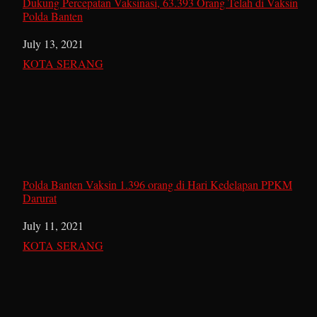
Dukung Percepatan Vaksinasi, 63.393 Orang Telah di Vaksin
Polda Banten
Date
July 13, 2021
In relation to
KOTA SERANG
Polda Banten Vaksin 1.396 orang di Hari Kedelapan PPKM
Darurat
Date
July 11, 2021
In relation to
KOTA SERANG