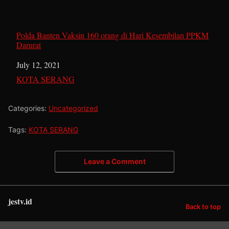
Polda Banten Vaksin 160 orang di Hari Kesembilan PPKM
Darurat
Date
July 12, 2021
In relation to
KOTA SERANG
Categories:
Uncategorized
Tags:
KOTA SERANG
Leave a Comment
jestv.id
Back to top