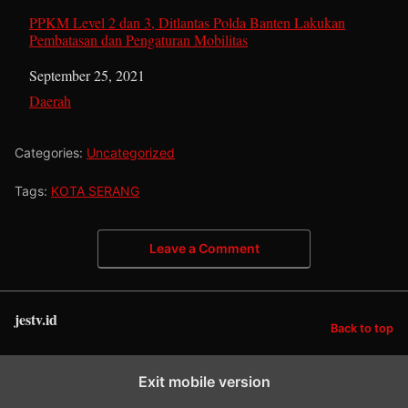
PPKM Level 2 dan 3, Ditlantas Polda Banten Lakukan
Pembatasan dan Pengaturan Mobilitas
Date
September 25, 2021
In relation to
Daerah
Categories:
Uncategorized
Tags:
KOTA SERANG
Leave a Comment
jestv.id
Back to top
Exit mobile version