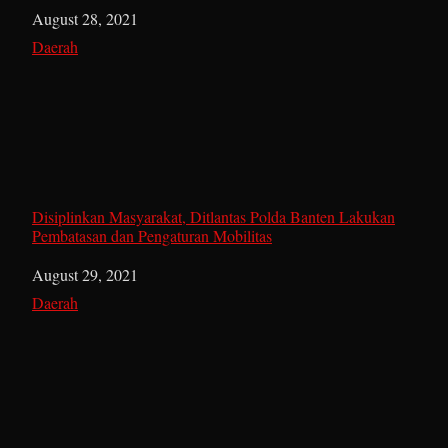
Date
August 28, 2021
In relation to
Daerah
Disiplinkan Masyarakat, Ditlantas Polda Banten Lakukan
Pembatasan dan Pengaturan Mobilitas
Date
August 29, 2021
In relation to
Daerah