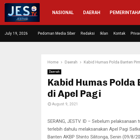
NASIONAL
DAERAH
PEMERINTAH
 Diresmikan,…
July 19, 2026
Pedoman Media Siber
Masrakat di Dua Desa Mengapresia
Redaksi
Iklan
Kontak
Priva
Home
Daerah
Kabid Humas Polda Banten Pim
Daerah
Kabid Humas Polda 
di Apel Pagi
August 9, 2021
SERANG, JESTV. ID – Sebelum pelaksanaan tu
terlebih dahulu melaksanakan Apel Pagi Satk
Banten AKBP Shinto Silitonga, Senin (09/8/20