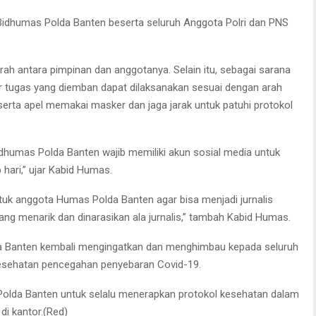
t Bidhumas Polda Banten beserta seluruh Anggota Polri dan PNS
rah antara pimpinan dan anggotanya. Selain itu, sebagai sarana
r tugas yang diemban dapat dilaksanakan sesuai dengan arah
 peserta apel memakai masker dan jaga jarak untuk patuhi protokol
 Bidhumas Polda Banten wajib memiliki akun sosial media untuk
hari,” ujar Kabid Humas.
k anggota Humas Polda Banten agar bisa menjadi jurnalis
yang menarik dan dinarasikan ala jurnalis,” tambah Kabid Humas.
a Banten kembali mengingatkan dan menghimbau kepada seluruh
kesehatan pencegahan penyebaran Covid-19.
Polda Banten untuk selalu menerapkan protokol kesehatan dalam
di kantor.(Red)