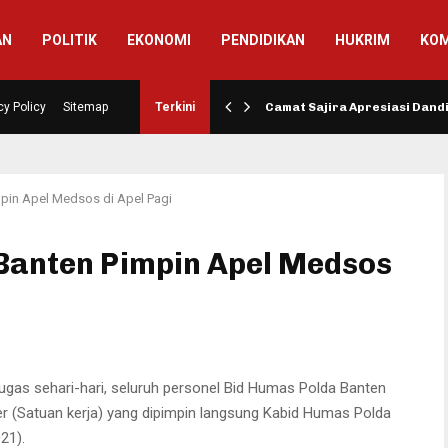
AN
POLITIK
EKONOMI
PENDIDIKAN
HUKRIM
KOM
si Pembangunan Jalan…
cy Policy
Sitemap
Terkini
Camat Sajira Apresiasi Dan
pin Apel Medsos di Apel Pagi
Banten Pimpin Apel Medsos
gas sehari-hari, seluruh personel Bid Humas Polda Banten
er (Satuan kerja) yang dipimpin langsung Kabid Humas Polda
21).